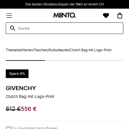
Die besten Modeboutiquen der Welt an einem Ort
Titelseite
/
Herren
/
Taschen
/
Kulturbeutel
/
Clutch Bag mit Logo-Print
Spare 9%
GIVENCHY
Clutch Bag mit Logo-Print
612 €
556 €
Zu Favoriten hinzufügen