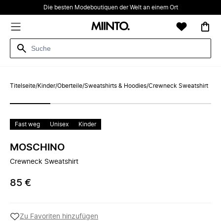
Die besten Modeboutiquen der Welt an einem Ort
Titelseite
/
Kinder
/
Oberteile
/
Sweatshirts & Hoodies
/
Crewneck Sweatshirt
Fast weg
Unisex
Kinder
MOSCHINO
Crewneck Sweatshirt
85 €
Zu Favoriten hinzufügen