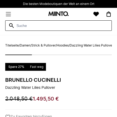
Die besten Modeboutiquen der Welt an einem Ort
Titelseite
/
Damen
/
Strick & Pullover
/
Hoodies
/
Dazzling Water Lilies Pullover
Spare 27%
Fast weg
BRUNELLO CUCINELLI
Dazzling Water Lilies Pullover
2.048,50 €
1.495,50 €
Zu Favoriten hinzufügen