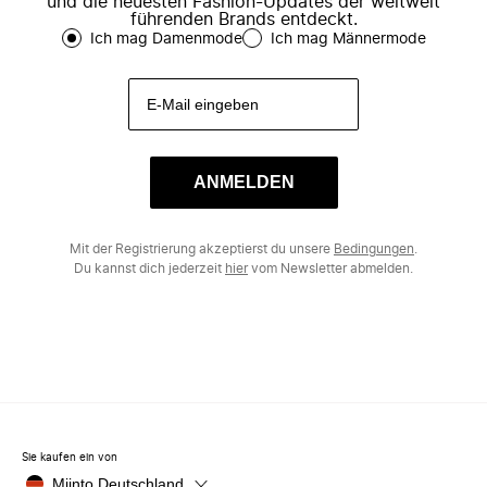
und die neuesten Fashion-Updates der weltweit
führenden Brands entdeckt.
Ich mag Damenmode
Ich mag Männermode
ANMELDEN
Mit der Registrierung akzeptierst du unsere
Bedingungen
.
Du kannst dich jederzeit
hier
vom Newsletter abmelden.
Sie kaufen ein von
Miinto Deutschland