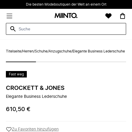
Die besten Modeboutiquen der Welt an einem Ort
Titelseite
/
Herren
/
Schuhe
/
Anzugschuhe
/
Elegante Business Lederschuhe
Fast weg
CROCKETT & JONES
Elegante Business Lederschuhe
610,50 €
Zu Favoriten hinzufügen