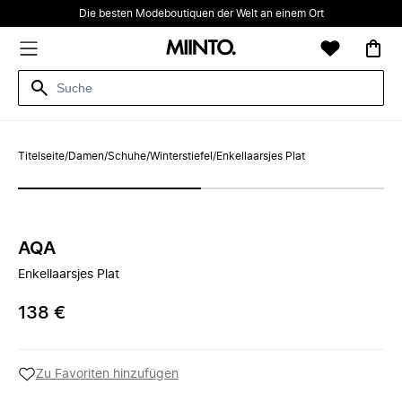
Die besten Modeboutiquen der Welt an einem Ort
Titelseite
/
Damen
/
Schuhe
/
Winterstiefel
/
Enkellaarsjes Plat
AQA
Enkellaarsjes Plat
138 €
Zu Favoriten hinzufügen