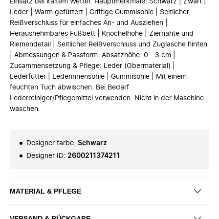
Einsatz bei kaltem Wetter. Hauptmerkmale: Schwarz | Zwart |
Leder | Warm gefüttert | Griffige Gummisohle | Seitlicher
Reißverschluss für einfaches An- und Ausziehen |
Herausnehmbares Fußbett | Knöchelhöhe | Ziernähte und
Riemendetail | Seitlicher Reißverschluss und Zuglasche hinten
| Abmessungen & Passform: Absatzhöhe: 0 - 3 cm |
Zusammensetzung & Pflege: Leder (Obermaterial) |
Lederfutter | Lederinnensohle | Gummisohle | Mit einem
feuchten Tuch abwischen. Bei Bedarf
Lederreiniger/Pflegemittel verwenden. Nicht in der Maschine
waschen.
Designer farbe
:
Schwarz
Designer ID
:
2600211374211
MATERIAL & PFLEGE
VERSAND & RÜCKGABE