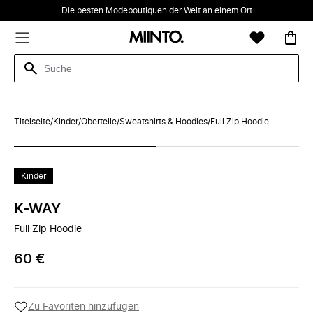
Die besten Modeboutiquen der Welt an einem Ort
Titelseite
/
Kinder
/
Oberteile
/
Sweatshirts & Hoodies
/
Full Zip Hoodie
Kinder
K-WAY
Full Zip Hoodie
60 €
Zu Favoriten hinzufügen