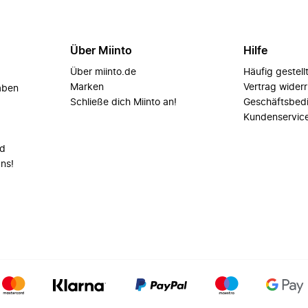
Über Miinto
Hilfe
Über miinto.de
Häufig gestell
Marken
Vertrag wider
aben
Schließe dich Miinto an!
Geschäftsbed
Kundenservic
nd
uns!