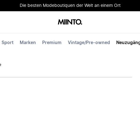
Die besten Modeboutiquen der Welt an einem Ort
Sport
Marken
Premium
Vintage/Pre-owned
Neuzugän
e