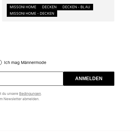
MISSONI HOME
DECKEN
DECKEN - BLAU
MISSONI HOME - DECKEN
Ich mag Männermode
ANMELDEN
st du unsere
Bedingungen
.
m Newsletter abmelden.