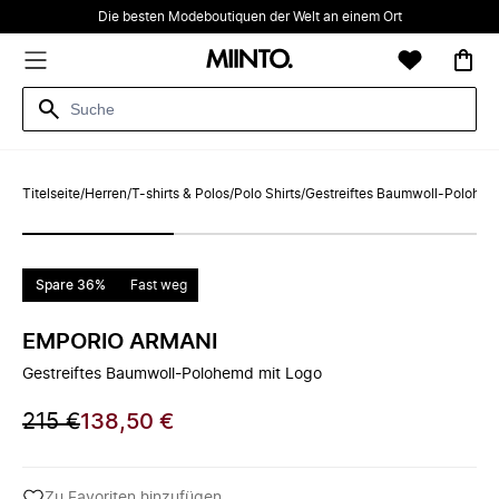
Die besten Modeboutiquen der Welt an einem Ort
Titelseite
/
Herren
/
T-shirts & Polos
/
Polo Shirts
/
Gestreiftes Baumwoll-Polohem
Spare 36%
Fast weg
EMPORIO ARMANI
Gestreiftes Baumwoll-Polohemd mit Logo
215 €
138,50 €
Zu Favoriten hinzufügen