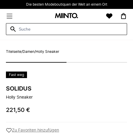
Die besten Modeboutiquen der Welt an einem Ort
Titelseite
/
Damen
/
Holly Sneaker
Fast weg
SOLIDUS
Holly Sneaker
221,50 €
Zu Favoriten hinzufügen