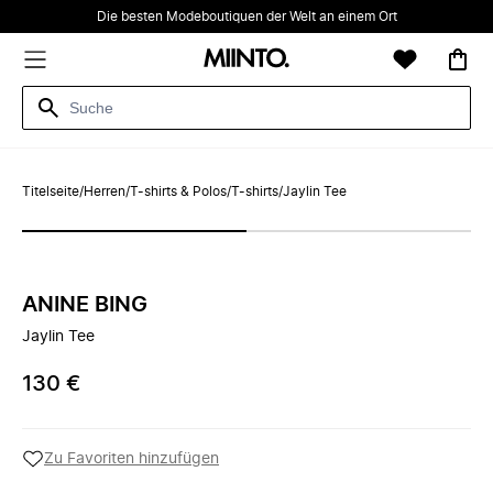
Die besten Modeboutiquen der Welt an einem Ort
Titelseite
/
Herren
/
T-shirts & Polos
/
T-shirts
/
Jaylin Tee
ANINE BING
Jaylin Tee
130 €
Zu Favoriten hinzufügen