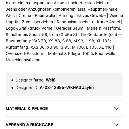
bietet einen entspannten Alltags-Look, der sich leicht mit
Jeans oder Anzughosen kombinieren lässt. Hauptmerkmale:
Weiß | Creme | Baumwolle | Atmungsaktives Gewebe | Weiche
Haptik | Zum Überziehen | Rundhalsausschnitt | Kurze Ärmel |
Logo-/Grafikdruck vorne | Gerader Saum | Maße & Passform:
Schulter bis Saum: 58,4 cm (Größe S) | Größentabelle (cm) —
Brustumfang: XXS 79, XS 83, S 88, M 93, L 98, XL 103;
Hüftumfang: XXS 86, XS 90, S 95, M 100, L 105, XL 110 |
Oversized-Passform | Material & Pflege: 100 % Baumwolle |
Maschinenwäsche
Designer farbe
:
Weiß
Designer ID
:
A-08-12695-WKHA3 Jaylin
MATERIAL & PFLEGE
VERSAND & RÜCKGABE