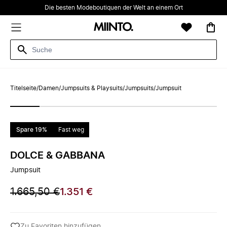
Die besten Modeboutiquen der Welt an einem Ort
Titelseite
/
Damen
/
Jumpsuits & Playsuits
/
Jumpsuits
/
Jumpsuit
Spare 19%
Fast weg
DOLCE & GABBANA
Jumpsuit
1.665,50 €
1.351 €
Zu Favoriten hinzufügen