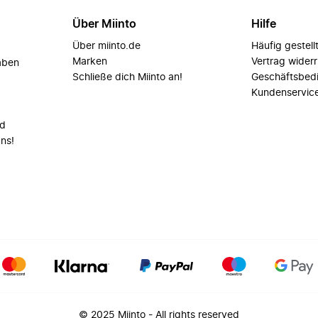
Über Miinto
Hilfe
Über miinto.de
Häufig gestell
Marken
Vertrag wider
aben
Schließe dich Miinto an!
Geschäftsbed
Kundenservic
nd
uns!
© 2025 Miinto - All rights reserved