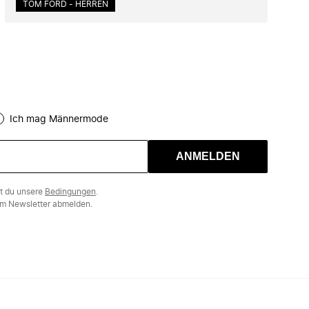
TOM FORD - HERREN
Ich mag Männermode
ANMELDEN
st du unsere
Bedingungen
.
m Newsletter abmelden.