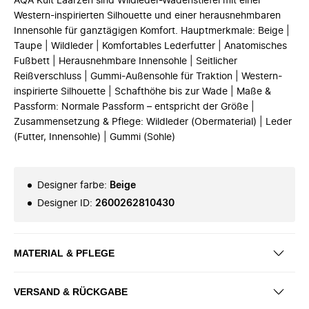
AQA Kuit Laarzen sind Wildleder-Wadenstiefel mit einer
Western-inspirierten Silhouette und einer herausnehmbaren
Innensohle für ganztägigen Komfort. Hauptmerkmale: Beige |
Taupe | Wildleder | Komfortables Lederfutter | Anatomisches
Fußbett | Herausnehmbare Innensohle | Seitlicher
Reißverschluss | Gummi-Außensohle für Traktion | Western-
inspirierte Silhouette | Schafthöhe bis zur Wade | Maße &
Passform: Normale Passform – entspricht der Größe |
Zusammensetzung & Pflege: Wildleder (Obermaterial) | Leder
(Futter, Innensohle) | Gummi (Sohle)
Designer farbe
:
Beige
Designer ID
:
2600262810430
MATERIAL & PFLEGE
VERSAND & RÜCKGABE