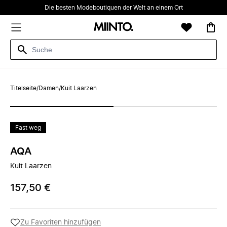
Die besten Modeboutiquen der Welt an einem Ort
Titelseite
/
Damen
/
Kuit Laarzen
Fast weg
AQA
Kuit Laarzen
157,50 €
Zu Favoriten hinzufügen