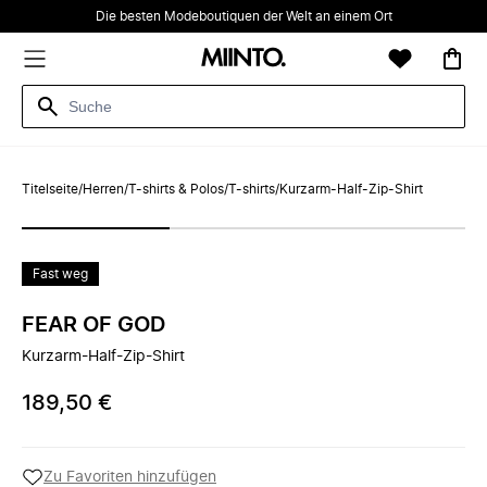
Die besten Modeboutiquen der Welt an einem Ort
Titelseite
/
Herren
/
T-shirts & Polos
/
T-shirts
/
Kurzarm-Half-Zip-Shirt
Fast weg
FEAR OF GOD
Kurzarm-Half-Zip-Shirt
189,50 €
Zu Favoriten hinzufügen