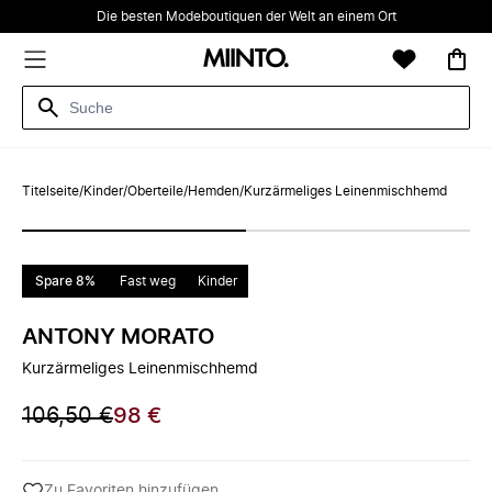
Die besten Modeboutiquen der Welt an einem Ort
Titelseite
/
Kinder
/
Oberteile
/
Hemden
/
Kurzärmeliges Leinenmischhemd
Spare 8%
Fast weg
Kinder
ANTONY MORATO
Kurzärmeliges Leinenmischhemd
106,50 €
98 €
Zu Favoriten hinzufügen