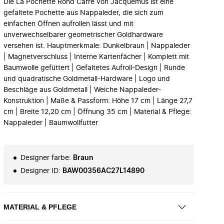
Die La Pochette Rond Carré von Jacquemus ist eine
gefaltete Pochette aus Nappaleder, die sich zum
einfachen Öffnen aufrollen lässt und mit
unverwechselbarer geometrischer Goldhardware
versehen ist. Hauptmerkmale: Dunkelbraun | Nappaleder
| Magnetverschluss | Interne Kartenfächer | Komplett mit
Baumwolle gefüttert | Gefaltetes Aufroll-Design | Runde
und quadratische Goldmetall-Hardware | Logo und
Beschläge aus Goldmetall | Weiche Nappaleder-
Konstruktion | Maße & Passform: Höhe 17 cm | Länge 27,7
cm | Breite 12,20 cm | Öffnung 35 cm | Material & Pflege:
Nappaleder | Baumwollfutter
Designer farbe
:
Braun
Designer ID
:
BAW00356AC27L14890
MATERIAL & PFLEGE