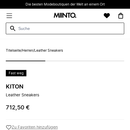
Die besten Modeboutiquen der Welt an einem Ort
Titelseite
/
Herren
/
Leather Sneakers
Fast weg
KITON
Leather Sneakers
712,50 €
Zu Favoriten hinzufügen