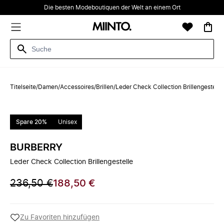
Die besten Modeboutiquen der Welt an einem Ort
Titelseite
/
Damen
/
Accessoires
/
Brillen
/
Leder Check Collection Brillengestelle
Spare 20%
Unisex
BURBERRY
Leder Check Collection Brillengestelle
236,50 €
188,50 €
Zu Favoriten hinzufügen