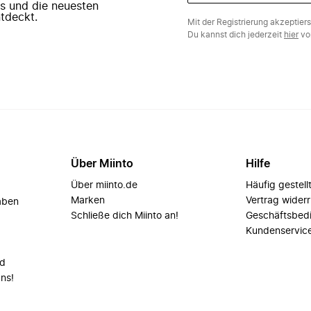
ers und die neuesten
tdeckt.
Mit der Registrierung akzeptier
Du kannst dich jederzeit
hier
vo
Über Miinto
Hilfe
Über miinto.de
Häufig gestell
Marken
Vertrag wider
aben
Schließe dich Miinto an!
Geschäftsbed
Kundenservic
nd
uns!