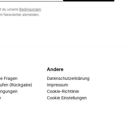
st du unsere
Bedingungen
.
m Newsletter abmelden.
Andere
te Fragen
Datenschutzerklärung
rufen (Rückgabe)
Impressum
ingungen
Cookie-Richtlinie
e
Cookie Einstellungen