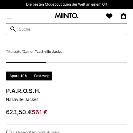
Die besten Modeboutiquen der Welt an einem Ort
Titelseite
/
Damen
/
Nashville Jacket
Spare 10%
Fast weg
P.A.R.O.S.H.
Nashville Jacket
623,50 €
561 €
Zu Favoriten hinzufügen