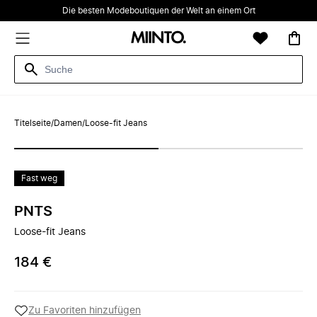
Die besten Modeboutiquen der Welt an einem Ort
Titelseite
/
Damen
/
Loose-fit Jeans
Fast weg
PNTS
Loose-fit Jeans
184 €
Zu Favoriten hinzufügen