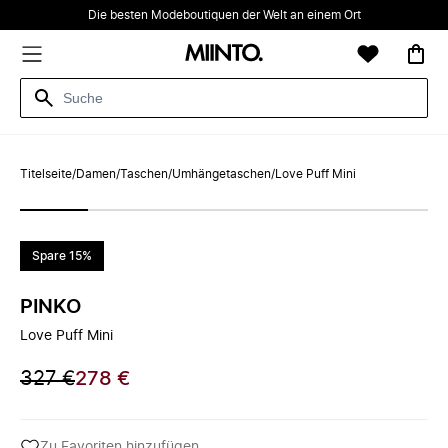
Die besten Modeboutiquen der Welt an einem Ort
Titelseite
/
Damen
/
Taschen
/
Umhängetaschen
/
Love Puff Mini
Spare 15%
PINKO
Love Puff Mini
327 €
278 €
Zu Favoriten hinzufügen