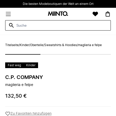
Die besten Modeboutiquen der Welt an einem Ort
Titelseite
/
Kinder
/
Oberteile
/
Sweatshirts & Hoodies
/
maglieria e felpe
Fast weg
Kinder
C.P. COMPANY
maglieria e felpe
132,50 €
Zu Favoriten hinzufügen