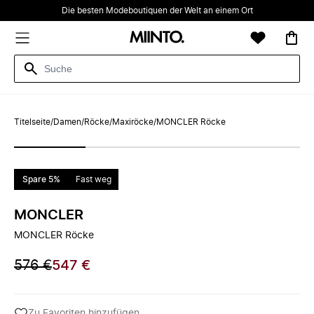
Die besten Modeboutiquen der Welt an einem Ort
Titelseite
/
Damen
/
Röcke
/
Maxiröcke
/
MONCLER Röcke
Spare 5%
Fast weg
MONCLER
MONCLER Röcke
576 €
547 €
Zu Favoriten hinzufügen