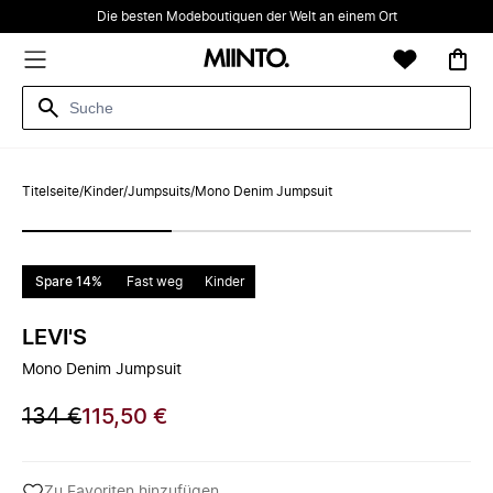
Die besten Modeboutiquen der Welt an einem Ort
Titelseite
/
Kinder
/
Jumpsuits
/
Mono Denim Jumpsuit
Spare 14%
Fast weg
Kinder
LEVI'S
Mono Denim Jumpsuit
134 €
115,50 €
Zu Favoriten hinzufügen