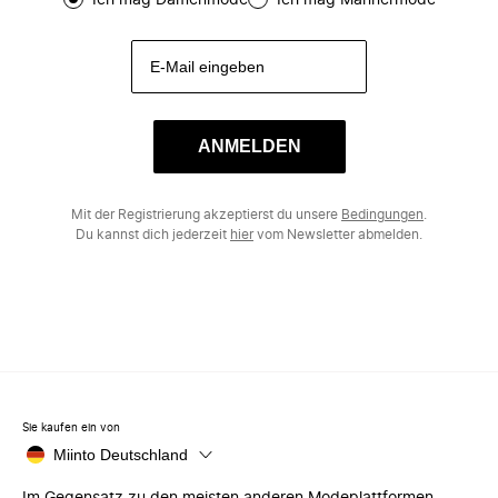
Ich mag Damenmode
Ich mag Männermode
ANMELDEN
Mit der Registrierung akzeptierst du unsere
Bedingungen
.
Du kannst dich jederzeit
hier
vom Newsletter abmelden.
Sie kaufen ein von
Miinto Deutschland