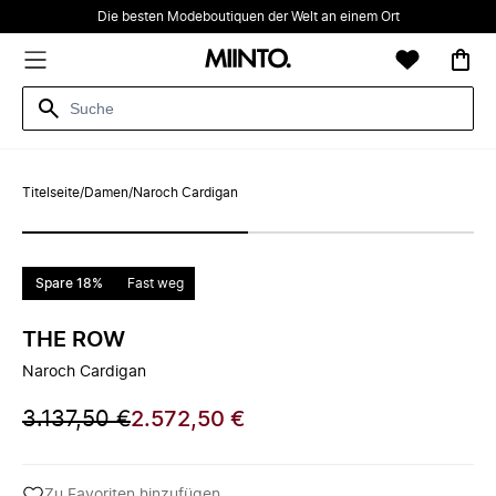
Die besten Modeboutiquen der Welt an einem Ort
Titelseite
/
Damen
/
Naroch Cardigan
Spare 18%
Fast weg
THE ROW
Naroch Cardigan
3.137,50 €
2.572,50 €
Zu Favoriten hinzufügen