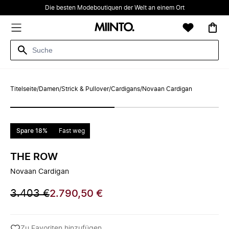
Die besten Modeboutiquen der Welt an einem Ort
Titelseite
/
Damen
/
Strick & Pullover
/
Cardigans
/
Novaan Cardigan
Spare 18%
Fast weg
THE ROW
Novaan Cardigan
3.403 €
2.790,50 €
Zu Favoriten hinzufügen