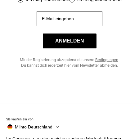
Ich mag Damenmode
Ich mag Männermode
ANMELDEN
Mit der Registrierung akzeptierst du unsere
Bedingungen
.
Du kannst dich jederzeit
hier
vom Newsletter abmelden.
Sie kaufen ein von
Miinto Deutschland