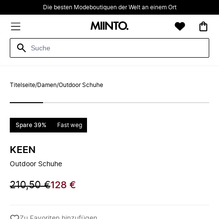
Die besten Modeboutiquen der Welt an einem Ort
Titelseite
/
Damen
/
Outdoor Schuhe
Spare 39%
Fast weg
KEEN
Outdoor Schuhe
210,50 €
128 €
Zu Favoriten hinzufügen