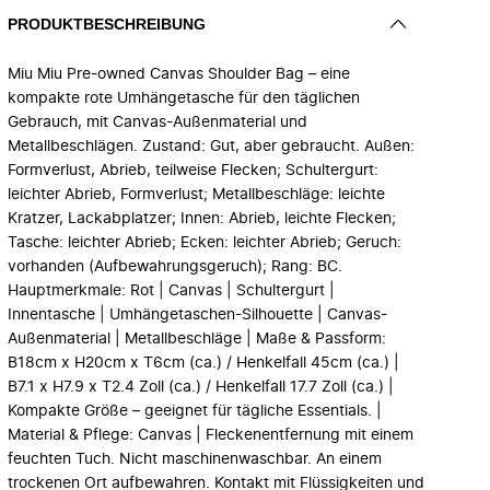
PRODUKTBESCHREIBUNG
Miu Miu Pre-owned Canvas Shoulder Bag – eine
kompakte rote Umhängetasche für den täglichen
Gebrauch, mit Canvas-Außenmaterial und
Metallbeschlägen. Zustand: Gut, aber gebraucht. Außen:
Formverlust, Abrieb, teilweise Flecken; Schultergurt:
leichter Abrieb, Formverlust; Metallbeschläge: leichte
Kratzer, Lackabplatzer; Innen: Abrieb, leichte Flecken;
Tasche: leichter Abrieb; Ecken: leichter Abrieb; Geruch:
vorhanden (Aufbewahrungsgeruch); Rang: BC.
Hauptmerkmale: Rot | Canvas | Schultergurt |
Innentasche | Umhängetaschen-Silhouette | Canvas-
Außenmaterial | Metallbeschläge | Maße & Passform:
B18cm x H20cm x T6cm (ca.) / Henkelfall 45cm (ca.) |
B7.1 x H7.9 x T2.4 Zoll (ca.) / Henkelfall 17.7 Zoll (ca.) |
Kompakte Größe – geeignet für tägliche Essentials. |
Material & Pflege: Canvas | Fleckenentfernung mit einem
feuchten Tuch. Nicht maschinenwaschbar. An einem
trockenen Ort aufbewahren. Kontakt mit Flüssigkeiten und