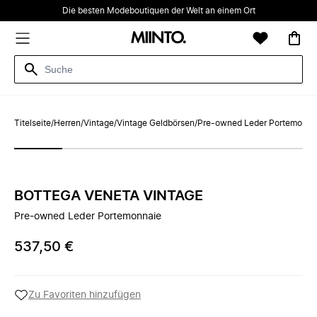
Die besten Modeboutiquen der Welt an einem Ort
Titelseite
/
Herren
/
Vintage
/
Vintage Geldbörsen
/
Pre-owned Leder Portemonna
BOTTEGA VENETA VINTAGE
Pre-owned Leder Portemonnaie
537,50 €
Zu Favoriten hinzufügen