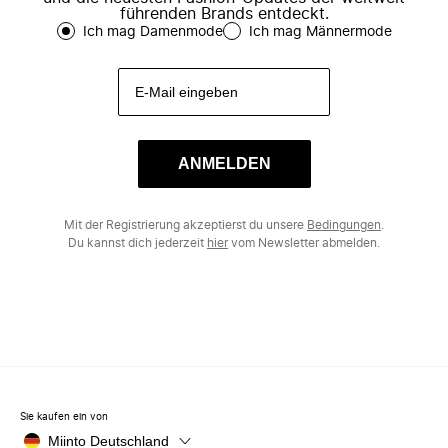
führenden Brands entdeckt.
Ich mag Damenmode
Ich mag Männermode
ANMELDEN
Mit der Registrierung akzeptierst du unsere
Bedingungen
.
Du kannst dich jederzeit
hier
vom Newsletter abmelden.
Sie kaufen ein von
Miinto Deutschland