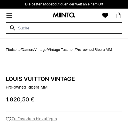
Die besten Modeboutiquen der Welt an einem Ort
Titelseite
/
Damen
/
Vintage
/
Vintage Taschen
/
Pre-owned Ribera MM
LOUIS VUITTON VINTAGE
Pre-owned Ribera MM
1.820,50 €
Zu Favoriten hinzufügen