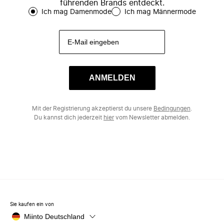
führenden Brands entdeckt.
Ich mag Damenmode
Ich mag Männermode
ANMELDEN
Mit der Registrierung akzeptierst du unsere
Bedingungen
.
Du kannst dich jederzeit
hier
vom Newsletter abmelden.
Sie kaufen ein von
Miinto Deutschland