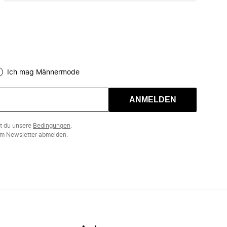
Ich mag Männermode
ANMELDEN
st du unsere
Bedingungen
.
m Newsletter abmelden.