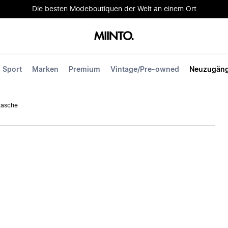
Die besten Modeboutiquen der Welt an einem Ort
Sport
Marken
Premium
Vintage/Pre-owned
Neuzugän
tasche