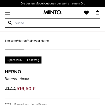
Die besten Modeboutiquen der Welt an einem Ort
Titelseite
/
Herren
/
Rainwear Herno
Spare 28%
Fast weg
HERNO
Rainwear Herno
717 €
516,50 €
Zu Favoriten hinzufügen