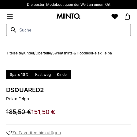
Die besten Modeboutiquen der Welt an einem Ort
Titelseite
/
Kinder
/
Oberteile
/
Sweatshirts & Hoodies
/
Relax Felpa
Spare 18%
Fast weg
Kinder
DSQUARED2
Relax Felpa
185,50 €
151,50 €
Zu Favoriten hinzufügen