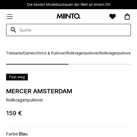
Die besten Modeboutiquen der Welt an einem Ort
Titelseite
/
Damen
/
Strick & Pullover
/
Rollkragenpullover
/
Rollkragenpullover
Fast weg
MERCER AMSTERDAM
Rollkragenpullover
159 €
Farbe
:
Blau