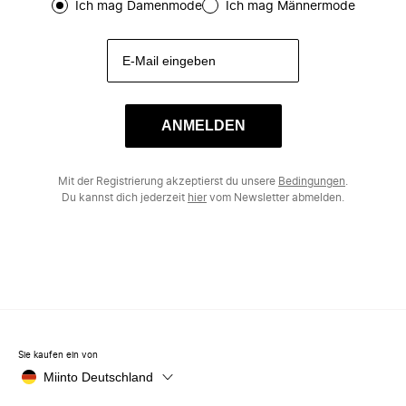
Ich mag Damenmode
Ich mag Männermode
ANMELDEN
Mit der Registrierung akzeptierst du unsere
Bedingungen
.
Du kannst dich jederzeit
hier
vom Newsletter abmelden.
Sie kaufen ein von
Miinto Deutschland