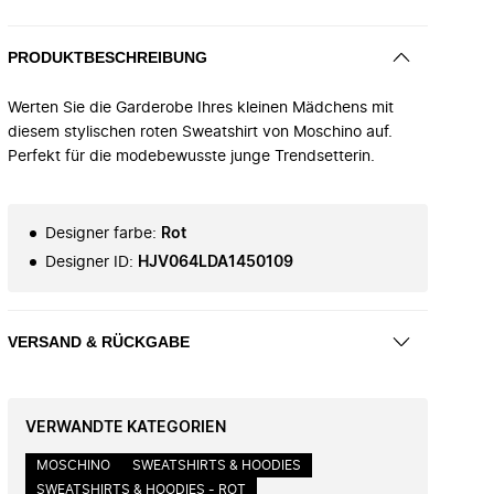
PRODUKTBESCHREIBUNG
Werten Sie die Garderobe Ihres kleinen Mädchens mit
diesem stylischen roten Sweatshirt von Moschino auf.
Perfekt für die modebewusste junge Trendsetterin.
Designer farbe
:
Rot
Designer ID
:
HJV064LDA1450109
VERSAND & RÜCKGABE
VERWANDTE KATEGORIEN
MOSCHINO
SWEATSHIRTS & HOODIES
SWEATSHIRTS & HOODIES - ROT