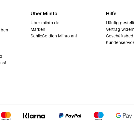
Über Miinto
Hilfe
Über miinto.de
Häufig gestell
Marken
Vertrag wider
aben
Schließe dich Miinto an!
Geschäftsbed
Kundenservic
nd
uns!