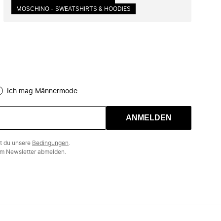
MOSCHINO - SWEATSHIRTS & HOODIES
Ich mag Männermode
ANMELDEN
st du unsere
Bedingungen
.
m Newsletter abmelden.