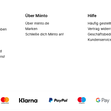
Über Miinto
Hilfe
Über miinto.de
Häufig gestell
Marken
Vertrag wider
aben
Schließe dich Miinto an!
Geschäftsbed
Kundenservic
nd
uns!