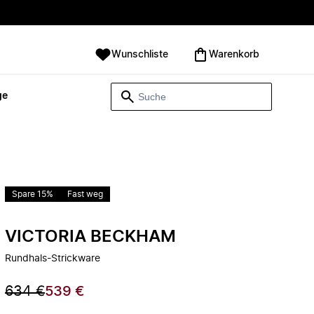
Wunschliste
Warenkorb
ge
Spare 15%
Fast weg
VICTORIA BECKHAM
Rundhals-Strickware
634 €
539 €