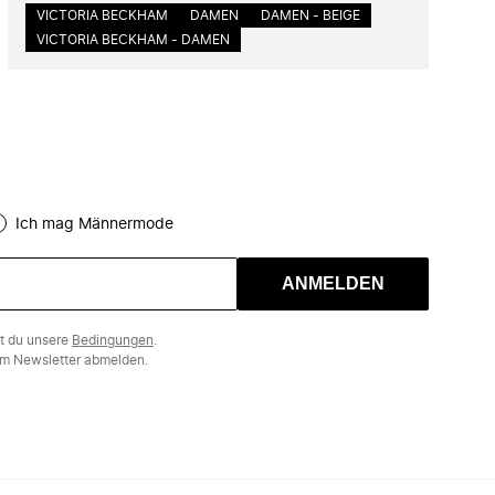
VICTORIA BECKHAM
DAMEN
DAMEN - BEIGE
VICTORIA BECKHAM - DAMEN
Ich mag Männermode
ANMELDEN
st du unsere
Bedingungen
.
m Newsletter abmelden.