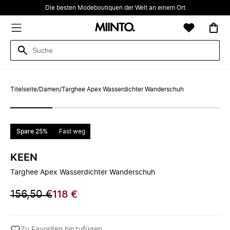
Die besten Modeboutiquen der Welt an einem Ort
Titelseite
/
Damen
/
Targhee Apex Wasserdichter Wanderschuh
Spare 25%
Fast weg
KEEN
Targhee Apex Wasserdichter Wanderschuh
156,50 €
118 €
Zu Favoriten hinzufügen