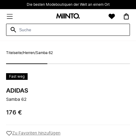
Die besten Modeboutiquen der Welt an einem Ort
Titelseite
/
Herren
/
Samba 62
Fast weg
ADIDAS
Samba 62
176 €
Zu Favoriten hinzufügen