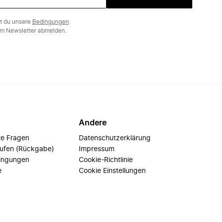
st du unsere
Bedingungen
.
m Newsletter abmelden.
Andere
te Fragen
Datenschutzerklärung
rufen (Rückgabe)
Impressum
ingungen
Cookie-Richtlinie
e
Cookie Einstellungen