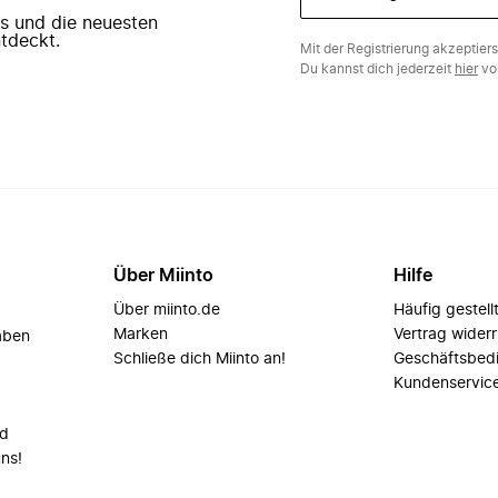
ers und die neuesten
tdeckt.
Mit der Registrierung akzeptier
Du kannst dich jederzeit
hier
vo
Über Miinto
Hilfe
Über miinto.de
Häufig gestell
Marken
Vertrag wider
aben
Schließe dich Miinto an!
Geschäftsbed
Kundenservic
nd
uns!