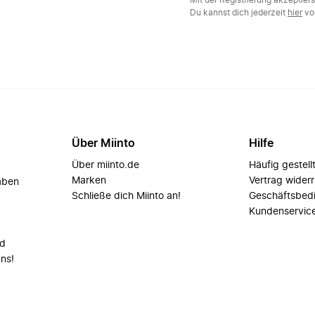
Mit der Registrierung akzeptier
Du kannst dich jederzeit
hier
vo
Über Miinto
Hilfe
Über miinto.de
Häufig gestell
Marken
Vertrag wider
aben
Schließe dich Miinto an!
Geschäftsbed
Kundenservic
nd
uns!