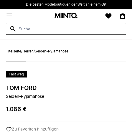
Die besten Modeboutiquen der Welt an einem Ort
Titelseite
/
Herren
/
Seiden-Pyjamahose
Fast weg
TOM FORD
Seiden-Pyjamahose
1.086 €
Zu Favoriten hinzufügen