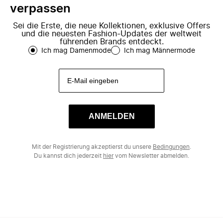
verpassen
Sei die Erste, die neue Kollektionen, exklusive Offers
und die neuesten Fashion-Updates der weltweit
führenden Brands entdeckt.
Ich mag Damenmode
Ich mag Männermode
ANMELDEN
Mit der Registrierung akzeptierst du unsere
Bedingungen
.
Du kannst dich jederzeit
hier
vom Newsletter abmelden.