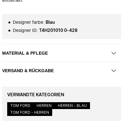
entfernen.
Designer farbe
:
Blau
Designer ID
:
T4H201010 0-428
MATERIAL & PFLEGE
VERSAND & RÜCKGABE
VERWANDTE KATEGORIEN
TOM FORD
HERREN
HERREN - BLAU
TOM FORD - HERREN