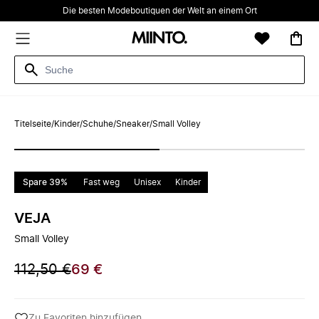
Die besten Modeboutiquen der Welt an einem Ort
Titelseite
/
Kinder
/
Schuhe
/
Sneaker
/
Small Volley
Spare 39%
Fast weg
Unisex
Kinder
VEJA
Small Volley
112,50 €
69 €
Zu Favoriten hinzufügen