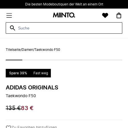
Die besten Modeboutiquen der Welt an einem Ort
Titelseite
/
Damen
/
Taekwondo F50
Spare 39%
Fast weg
ADIDAS ORIGINALS
Taekwondo F50
135 €
83 €
Zu Favoriten hinzufügen