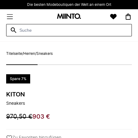
Die besten Modeboutiquen der Welt an einem Ort
Titelseite
/
Herren
/
Sneakers
Spare 7%
KITON
Sneakers
970,50 €
903 €
Zu Favoriten hinzufügen