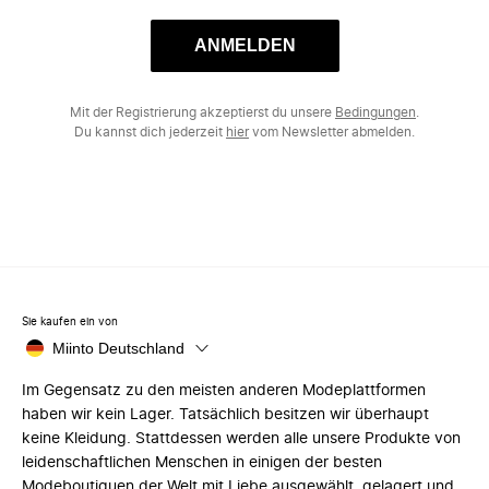
ANMELDEN
Mit der Registrierung akzeptierst du unsere
Bedingungen
.
Du kannst dich jederzeit
hier
vom Newsletter abmelden.
Sie kaufen ein von
Miinto Deutschland
Im Gegensatz zu den meisten anderen Modeplattformen
haben wir kein Lager. Tatsächlich besitzen wir überhaupt
keine Kleidung. Stattdessen werden alle unsere Produkte von
leidenschaftlichen Menschen in einigen der besten
Modeboutiquen der Welt mit Liebe ausgewählt, gelagert und