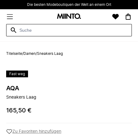
Die besten Modeboutiquen der Welt an einem Ort
Titelseite
/
Damen
/
Sneakers Laag
Fast weg
AQA
Sneakers Laag
165,50 €
Zu Favoriten hinzufügen