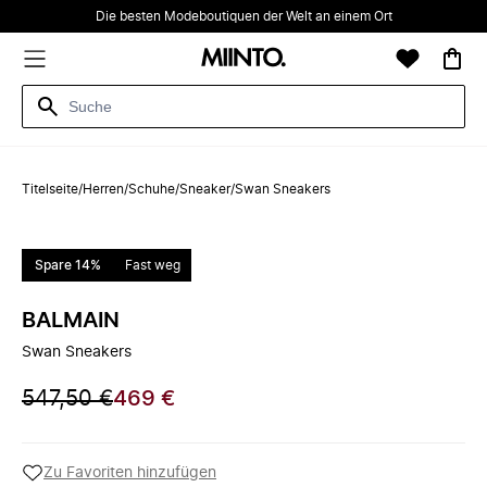
Die besten Modeboutiquen der Welt an einem Ort
Titelseite
/
Herren
/
Schuhe
/
Sneaker
/
Swan Sneakers
Spare 14%
Fast weg
BALMAIN
Swan Sneakers
547,50 €
469 €
Zu Favoriten hinzufügen