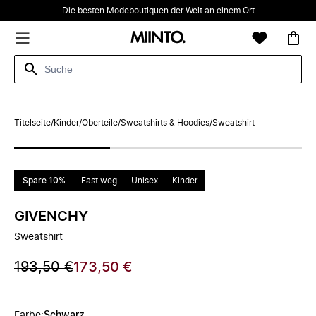
Die besten Modeboutiquen der Welt an einem Ort
Titelseite
/
Kinder
/
Oberteile
/
Sweatshirts & Hoodies
/
Sweatshirt
Spare 10%
Fast weg
Unisex
Kinder
GIVENCHY
Sweatshirt
193,50 €
173,50 €
Farbe
:
Schwarz