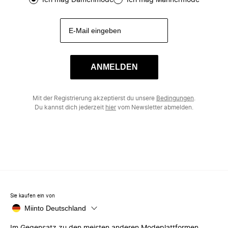
Ich mag Damenmode
Ich mag Männermode
ANMELDEN
Mit der Registrierung akzeptierst du unsere
Bedingungen
.
Du kannst dich jederzeit
hier
vom Newsletter abmelden.
Sie kaufen ein von
Miinto Deutschland