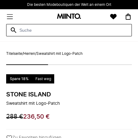
Die besten Modeboutiquen der Welt an einem Ort
Titelseite
/
Herren
/
Sweatshirt mit Logo-Patch
Spare 18%
Fast weg
STONE ISLAND
Sweatshirt mit Logo-Patch
288 €
236,50 €
Zu Favoriten hinzufügen